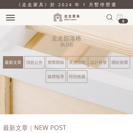
《走走家具》於 2024 年 1 月暫停營運
0
首頁
走走部落格
活動
BLOG
產品
最新文章
消息公告
實際開箱
美感空間
設計研發
關於創業
關於
媒體報導
特別推薦
據點
部落格
問與答
購物
最新文章｜NEW POST
結帳