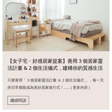
【女子宅・好感居家提案】善用 3 個居家靈
活計畫 & 2 個生活儀式，建構你的質感生活
只要善用「 3 個居家靈活計畫 ＆ 2 個生活儀式 」，每一天
的日常都能成為美好居家進行式！...... ( 更多內容 )
繼續閱讀