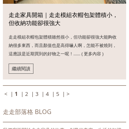
走走家具開箱｜走走模組衣帽包架體積小，
但收納功能卻很強大
走走模組衣帽包架體積雖然很小，但功能卻很強大能夠收
納很多東西，而且顏值也是高得嚇人啊，怎能不被燒到，
這應該是近期買到的好物之一呢！...... ( 更多內容 )
繼續閱讀
<
|
1
|
2
|
3
|
4
|
5
|
>
走走部落格 BLOG