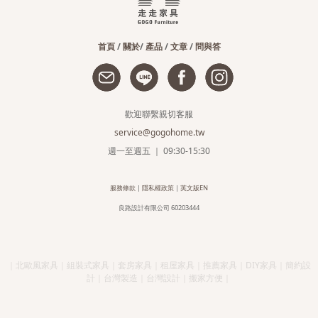
首頁
/
關於
/
產品
/
文章
/
問與答
歡迎聯繫親切客服
service@gogohome.tw
週一至週五 ｜ 09:30-15:30
服務條款
|
隱私權政策
|
英文版EN
良路設計有限公司 60203444
｜北歐風家具｜組裝式家具｜套房家具｜租屋家具｜推薦家具｜DIY家具｜簡約設
計｜台灣製造｜台灣設計｜搬家方便｜