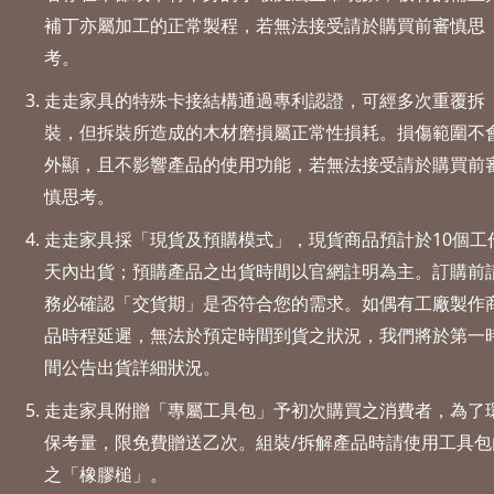
補丁亦屬加工的正常製程，若無法接受請於購買前審慎思
會員
登入
考。
走走家具的特殊卡接結構通過專利認證，可經多次重覆拆
裝，但拆裝所造成的木材磨損屬正常性損耗。損傷範圍不
外顯，且不影響產品的使用功能，若無法接受請於購買前
慎思考。
走走家具採「現貨及預購模式」，現貨商品預計於10個工
天內出貨；預購產品之出貨時間以官網註明為主。訂購前
務必確認「交貨期」是否符合您的需求。如偶有工廠製作
品時程延遲，無法於預定時間到貨之狀況，我們將於第一
間公告出貨詳細狀況。
走走家具附贈「專屬工具包」予初次購買之消費者，為了
保考量，限免費贈送乙次。組裝/拆解產品時請使用工具包
之「橡膠槌」。