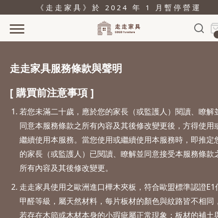
《走走家具》於 2024 年 1 月暫停營運
首頁
走走家具服務條款與聲明
活動
[ 購買前注意事項 ]
產品
若您未滿二十歲，應於您的家長（或監護人）閱讀、瞭解
關於
同意本服務條款之所有內容及其後修改變更後，方得使用
據點
繼續使用本服務。當您使用或繼續使用本服務時，即推定
部落格
的家長（或監護人）已閱讀、瞭解並同意接受本服務條款
所有內容及其後修改變更。
問與答
走走家具使用之歐洲進口樺木夾板，符合歐盟標準認證E1
購物
甲醛等級，屬天然材料，每片板材的顏色與紋路皆不相同
結帳
若存在木節或木材本身的小瑕疵屬正常現象；板材的補土