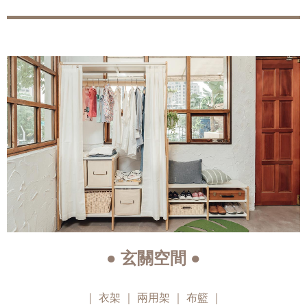
● 玄關空間 ●
｜
衣架
｜
兩用架
｜
布籃
｜