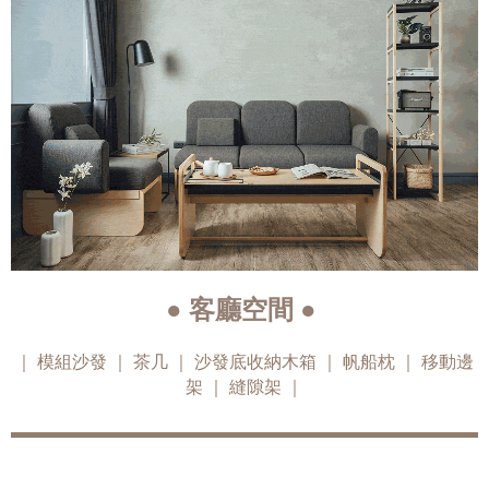
● 客廳空間 ●
｜ 沙發底收納木箱
移動邊
｜ 模組沙發
｜ 茶几
｜ 帆船枕 ｜
架
｜
縫隙架
｜