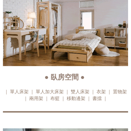
● 臥房空間 ●
單人床架
單人加大床架
雙人床架
｜
衣架
｜
置物架
｜
｜
｜
｜
兩用架
｜
布籃
｜
移動邊架
｜
書擋
｜