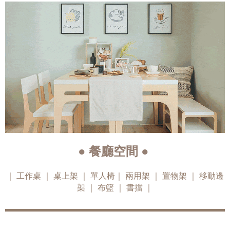
● 餐廳空間 ●
｜
工作桌
｜
桌上架
｜
單人椅
｜
兩用架
｜
置物架
｜
移動邊
架
｜
布籃
｜
書擋
｜