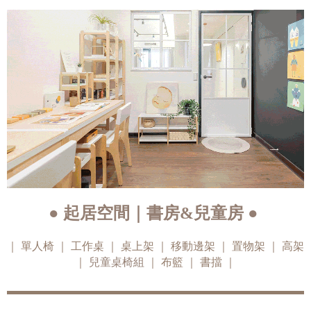
● 起居空間｜書房&兒童房 ●
｜
單人椅
｜
工作桌
｜
桌上架
｜
移動邊架
｜
置物架
｜
高架
｜
兒童桌椅組
｜
布籃
｜
書擋
｜