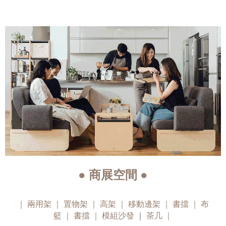
● 商展空間 ●
｜
兩用架
｜
置物架
｜
高架
｜
移動邊架
｜
書擋
｜
布
籃
書擋
｜
模組沙發
｜
茶几
｜
｜