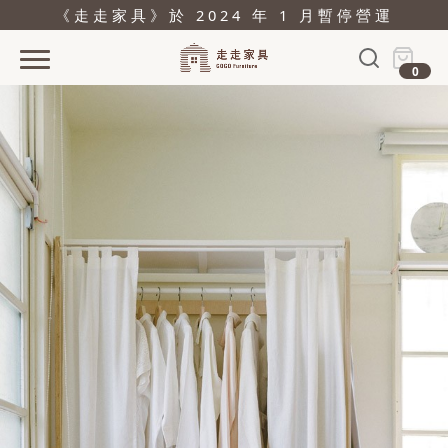
《走走家具》於 2024 年 1 月暫停營運
0
首頁
活動
產品
關於
據點
部落格
問與答
購物
結帳