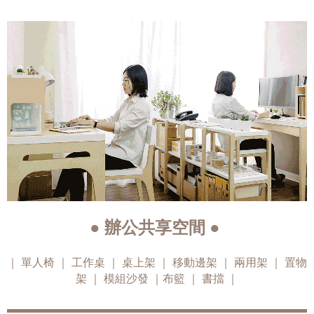
● 辦公共享空間 ●
｜
單人椅
｜
工作桌
｜
桌上架
｜
移動邊架
｜
兩用架
｜
置物
架
｜
模組沙發
｜
布籃
｜
書擋
｜