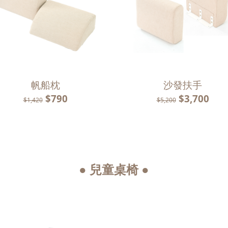
帆船枕
沙發扶手
$790
$3,700
$1,420
$5,200
● 兒童桌椅 ●