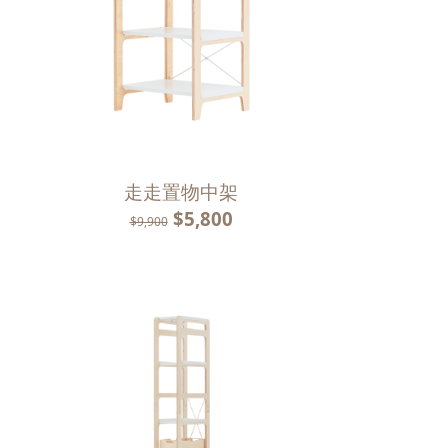
走走置物中架
$5,800
$9,900