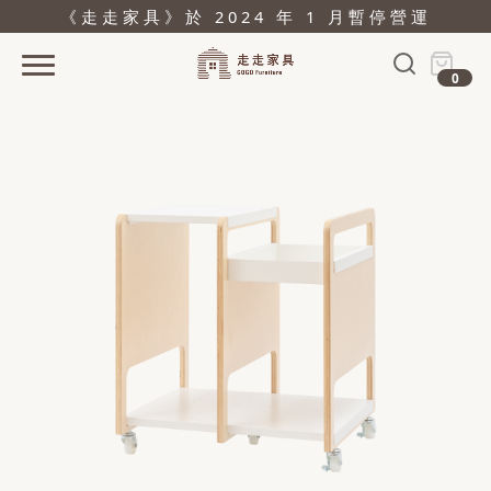
《走走家具》於 2024 年 1 月暫停營運
0
首頁
活動
產品
關於
據點
部落格
問與答
購物
結帳