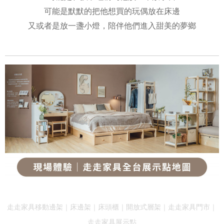
可能是默默的把他想買的玩偶放在床邊
又或者是放一盞小燈，陪伴他們進入甜美的夢鄉
走走家具移動邊架｜床邊架｜床頭櫃｜開放式層架｜走走家具門市｜
走走家具展示點