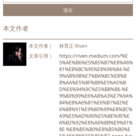
送出
本文作者
本文作者｜
林育正 Riven
文章引用｜
https://riven.medium.com/%E
5%AE%B6%E5%85%B7%E8%A6%
81%E8%BC%95%E8%96%84-%E
9%AB%98%E7%BA%8C%E8%8
8%AA%E5%8F%88%E5%A5%B
D%E6%94%9C%E5%B8%B6-%E
9%80%99%E6%A8%A3%E7%9A%
84%E8%A6%81%E6%B1%82%E
6%88%91%E9%80%99%E8%BC%
A9%E5%AD%90%E5%BE%9E%E
6%B2%92%E8%A6%8B%E9%81%
8E-%E8%B5%B0%E8%B5%B0%E