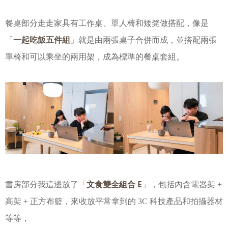
餐桌部分走走家具有工作桌、單人椅和矮凳做搭配，像是
一起吃飯五件組
「
」就是由兩張桌子合併而成，並搭配兩張
單椅和可以乘坐的兩用架，成為標準的餐桌套組。
文食雙全組合 E
書房部分我這邊放了「
」，包括內含電器架 +
高架 + 正方布籃，來收放平常拿到的 3C 科技產品和拍攝器材
等等，