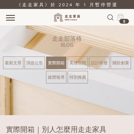
《走走家具》於 2024 年 1 月暫停營運
0
首頁
走走部落格
活動
BLOG
產品
最新文章
消息公告
實際開箱
美感空間
設計研發
關於創業
關於
媒體報導
特別推薦
據點
部落格
問與答
購物
實際開箱｜別人怎麼用走走家具
結帳