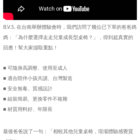
B.V.S. 在台南舉辦體驗會時，我們訪問了幾位已下單的爸爸媽
媽：
「為什麼選擇走走兒童成長型桌椅？」，
得到超真實的
回應！幫大家擷取重點！
■ 可隨身高調整、使用至成人
■
適合陪伴小孩共讀、台灣製造
■
安全無毒、質感設計
■
組裝簡易、更換零件不複雜
■
材質用料好、年限長
最後爸爸說了一句：「相較其他兒童桌椅，現場體驗感覺質