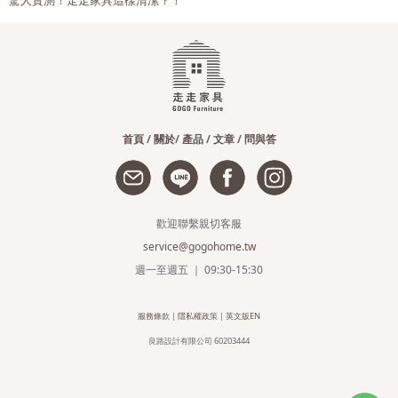
驚人實測！走走家具這樣清潔？！
首頁
/
關於
/
產品
/
文章
/
問與答
歡迎聯繫親切客服
service@gogohome.tw
週一至週五 ｜ 09:30-15:30
服務條款
|
隱私權政策
|
英文版EN
良路設計有限公司 60203444