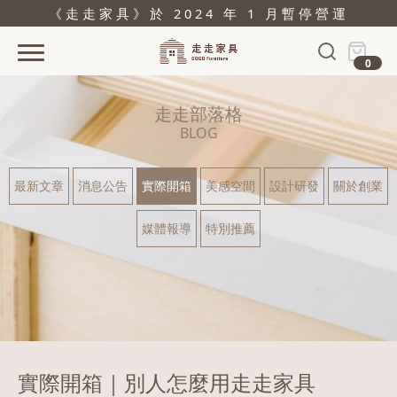
《走走家具》於 2024 年 1 月暫停營運
0
首頁
走走部落格
活動
BLOG
產品
最新文章
消息公告
實際開箱
美感空間
設計研發
關於創業
關於
媒體報導
特別推薦
據點
部落格
問與答
購物
實際開箱｜別人怎麼用走走家具
結帳