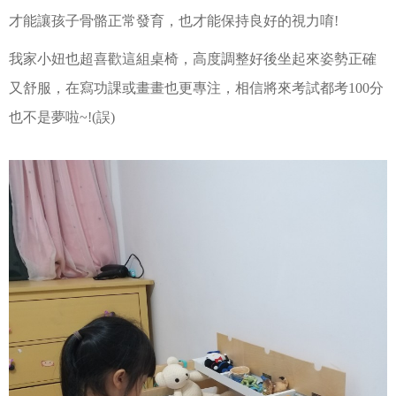
才能讓孩子骨骼正常發育，也才能保持良好的視力唷!
我家小妞也超喜歡這組桌椅，高度調整好後坐起來姿勢正確
又舒服，在寫功課或畫畫也更專注，相信將來考試都考100分
也不是夢啦~!(誤)