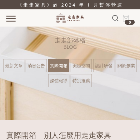
《走走家具》於 2024 年 1 月暫停營運
0
首頁
走走部落格
活動
BLOG
產品
最新文章
消息公告
實際開箱
美感空間
設計研發
關於創業
關於
媒體報導
特別推薦
據點
部落格
問與答
購物
實際開箱｜別人怎麼用走走家具
結帳