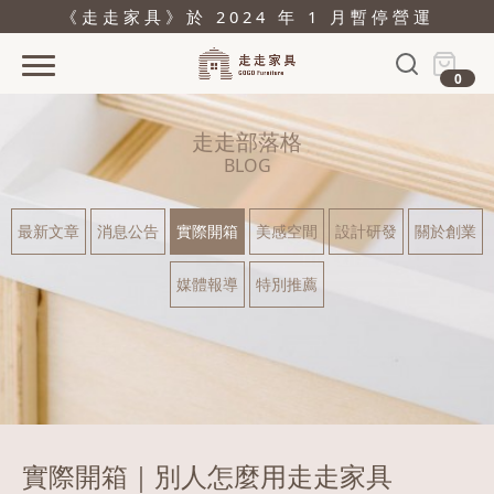
《走走家具》於 2024 年 1 月暫停營運
0
首頁
走走部落格
活動
BLOG
產品
最新文章
消息公告
實際開箱
美感空間
設計研發
關於創業
關於
媒體報導
特別推薦
據點
部落格
問與答
購物
實際開箱｜別人怎麼用走走家具
結帳