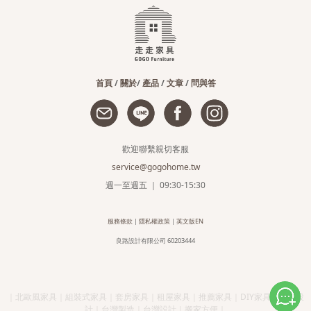
首頁
/
關於
/
產品
/
文章
/
問與答
歡迎聯繫親切客服
service@gogohome.tw
週一至週五 ｜ 09:30-15:30
服務條款
|
隱私權政策
|
英文版EN
良路設計有限公司 60203444
｜北歐風家具｜組裝式家具｜套房家具｜租屋家具｜推薦家具｜DIY家具｜簡約設
計｜台灣製造｜台灣設計｜搬家方便｜