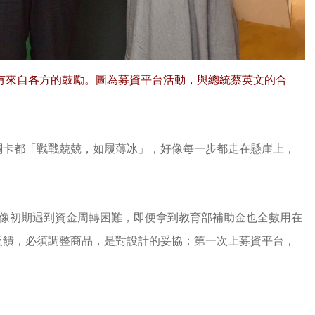
有來自各方的鼓勵。圖為募資平台活動，與總統蔡英文的合
關卡都「戰戰兢兢，如履薄冰」，好像每一步都走在懸崖上，
。」像初期遇到資金周轉困難，即便拿到教育部補助金也全數用在
反饋，必須調整商品，是對設計的妥協；第一次上募資平台，