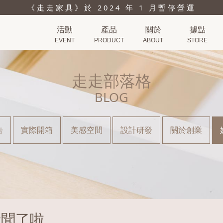
《走走家具》於 2024 年 1 月暫停營運
活動
產品
關於
據點
EVENT
PRODUCT
ABOUT
STORE
走走部落格
BLOG
告
實際開箱
美感空間
設計研發
關於創業
新聞了啦