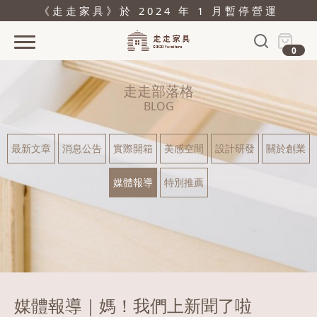
《走走家具》於 2024 年 1 月暫停營運
0
首頁
走走部落格
活動
BLOG
產品
最新文章
消息公告
實際開箱
美感空間
設計研發
關於創業
關於
媒體報導
特別推薦
據點
部落格
問與答
購物
媒體報導｜媽！我們上新聞了啦
結帳