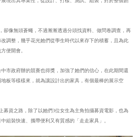
分展現出其專業性，從設計、打樣、測試、組裝，對於整個創
法，卻像無頭蒼蠅，不過漸漸透過分頭找資料、做問卷調查，再
修改調整，幾乎花光她們從學生時代以來存下的積蓄，且為此
也方便開會。
台中市政府辦的競賽也得獎，加強了她們的信心，在此期間還
鋪地板等樣樣來，就為讓設計出的家具，有個最棒的展示空
上募資之路，除了以她們3位女生為主角拍攝募資電影，也為
目中組裝快速、攜帶便利又有質感的「走走家具」。