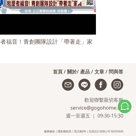
屋者福音！青創團隊設計「帶著走」家
百變金剛家具
首頁
/
關於
/
產品
/
文章
/
問與答
歡迎聯繫親切客服
service@gogohome.tw
週一至週五 ｜ 09:30-15:30
服務條款
|
隱私權政策
|
英文版EN
|
良路設計有限公司 60203444