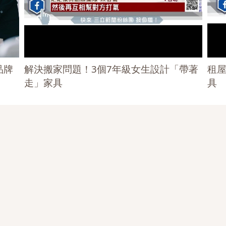
品牌
解決搬家問題！3個7年級女生設計「帶著
租
走」家具
具