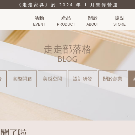
《走走家具》於 2024 年 1 月暫停營運
活動
產品
關於
據點
EVENT
PRODUCT
ABOUT
STORE
走走部落格
BLOG
告
實際開箱
美感空間
設計研發
關於創業
新聞了啦