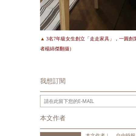
▲
3名7年級女生創立「走走家具」，一圓
者楊綿傑翻攝）
我想訂閱
本文作者
本文作者｜
自由時報