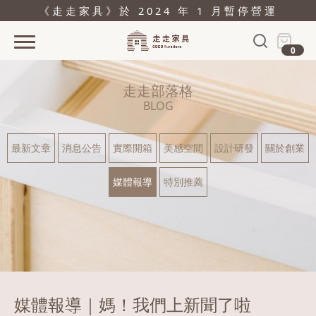
《走走家具》於 2024 年 1 月暫停營運
0
首頁
走走部落格
活動
BLOG
產品
最新文章
消息公告
實際開箱
美感空間
設計研發
關於創業
關於
媒體報導
特別推薦
據點
部落格
問與答
購物
媒體報導｜媽！我們上新聞了啦
結帳