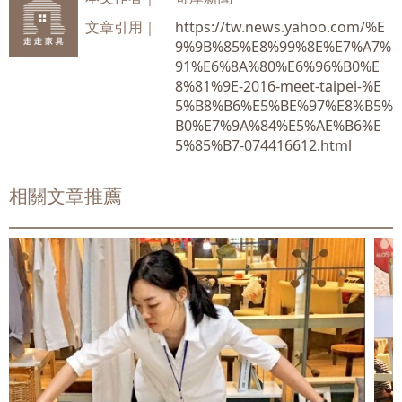
文章引用｜
https://tw.news.yahoo.com/%E
9%9B%85%E8%99%8E%E7%A7%
91%E6%8A%80%E6%96%B0%E
8%81%9E-2016-meet-taipei-%E
5%B8%B6%E5%BE%97%E8%B5%
B0%E7%9A%84%E5%AE%B6%E
5%85%B7-074416612.html
相關文章推薦