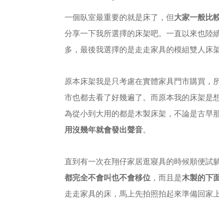
一個臥室最重要的就是床了，但
大家一般比
分享一下我所選擇的床架吧。
一直以來也陸
多，最後我選擇的是走走家具的模組雙人床
原本床架我是只考慮在實體家具門市購買，所
市也都去看了好幾遍了。
而原本我的床架是
為從小到大用的都是木製床架，不論是古早
用沒幾年就會發出聲音
。
直到有一次在翔仔家居逛寢具的時候順便試
都完全不會叫也不會移位
，而且是
木製的下
走走家具的床，馬上先拍照拍起來準備回家