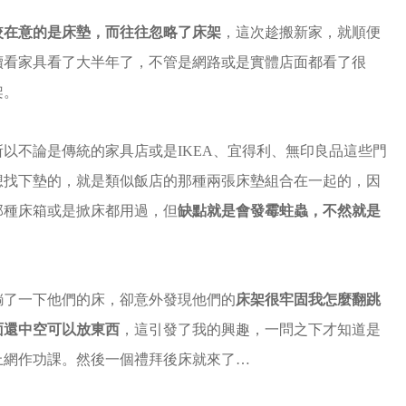
較在意的是床墊，而往往忽略了床架
，這次趁搬新家，就順便
續看家具看了大半年了，不管是網路或是實體店面都看了很
架。
以不論是傳統的家具店或是IKEA、宜得利、無印良品這些門
想找下墊的，就是類似飯店的那種兩張床墊組合在一起的，因
那種床箱或是掀床都用過，但
缺點就是會發霉蛀蟲，不然就是
躺了一下他們的床，卻意外發現他們的
床架很牢固我怎麼翻跳
面還中空可以放東西
，這引發了我的興趣，一問之下才知道是
上網作功課。然後一個禮拜後床就來了…