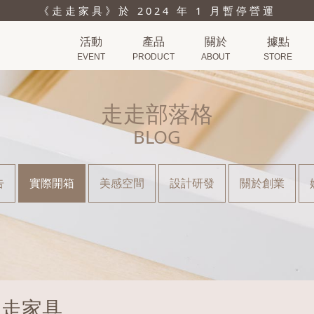
《走走家具》於 2024 年 1 月暫停營運
活動
產品
關於
據點
EVENT
PRODUCT
ABOUT
STORE
走走部落格
BLOG
告
實際開箱
美感空間
設計研發
關於創業
走走家具