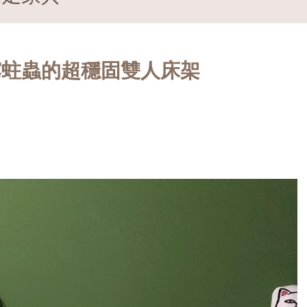
霉蛀蟲的超穩固雙人床架