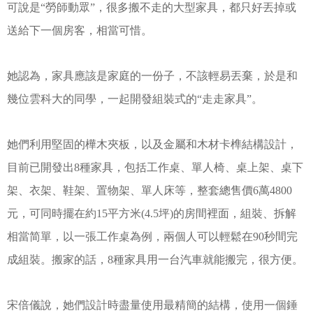
可說是“勞師動眾”，很多搬不走的大型家具，都只好丟掉或
送給下一個房客，相當可惜。
她認為，家具應該是家庭的一份子，不該輕易丟棄，於是和
幾位雲科大的同學，一起開發組裝式的“走走家具”。
她們利用堅固的樺木夾板，以及金屬和木材卡榫結構設計，
目前已開發出8種家具，包括工作桌、單人椅、桌上架、桌下
架、衣架、鞋架、置物架、單人床等，整套總售價6萬4800
元，可同時擺在約15平方米(4.5坪)的房間裡面，組裝、拆解
相當简單，以一張工作桌為例，兩個人可以輕鬆在90秒間完
成組裝。搬家的話，8種家具用一台汽車就能搬完，很方便。
宋倍儀說，她們設計時盡量使用最精簡的結構，使用一個錘