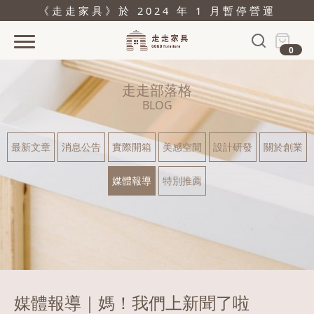
《走走家具》於 2024 年 1 月暫停營運
0
首頁
走走部落格
活動
BLOG
產品
最新文章
消息公告
實際開箱
美感空間
設計研發
關於創業
關於
媒體報導
特別推薦
據點
部落格
問與答
購物
媒體報導｜媽！我們上新聞了啦
結帳