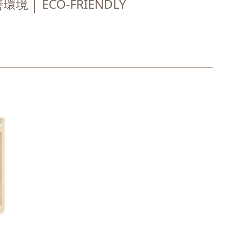
環境 │ ECO-FRIENDLY