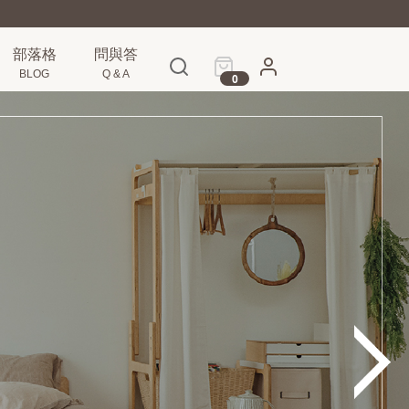
部落格
問與答
BLOG
Q & A
0