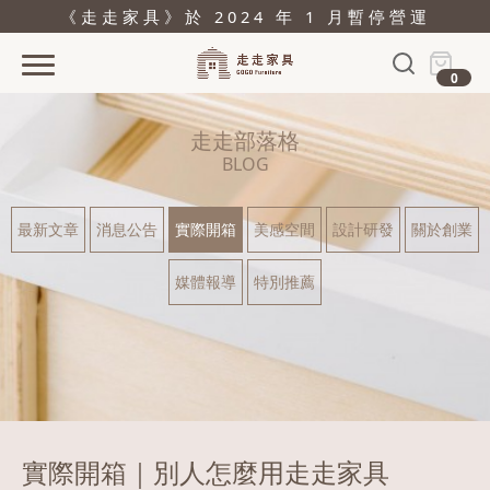
《走走家具》於 2024 年 1 月暫停營運
0
首頁
走走部落格
活動
BLOG
產品
最新文章
消息公告
實際開箱
美感空間
設計研發
關於創業
關於
媒體報導
特別推薦
據點
部落格
問與答
購物
實際開箱｜別人怎麼用走走家具
結帳