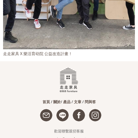
走走家具 X 樂活育幼院 公益改造計畫！
首頁
/
關於
/
產品
/
文章
/
問與答
歡迎聯繫親切客服