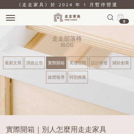
《走走家具》於 2024 年 1 月暫停營運
0
首頁
走走部落格
活動
BLOG
產品
最新文章
消息公告
實際開箱
美感空間
設計研發
關於創業
關於
媒體報導
特別推薦
據點
部落格
問與答
購物
實際開箱｜別人怎麼用走走家具
結帳