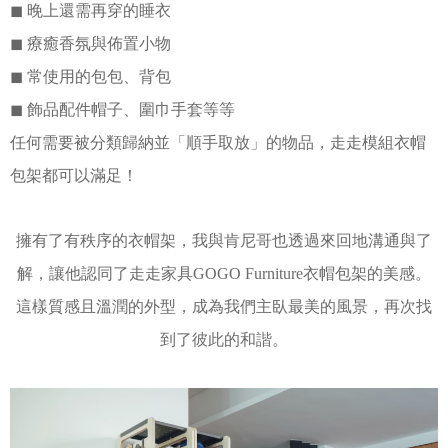
◼︎
晚上還需再穿的睡衣
◼︎
療癒香氛與佈置小物
◼︎
常使用的包包、背包
◼︎
飾品配件帽子、圍巾手套等等
任何需要被分類歸納並「順手取放」的物品，走走模組衣帽
包架都可以滿足！
擁有了有秩序的衣帽架，我與肯尼哥也透過來回地溝通與了
解，讓他認同了走走家具GOGO Furniture衣帽包架的美感。
這樣質感且溫潤的外型，成為我們主臥最美的風景，再次找
到了彼此的和諧。