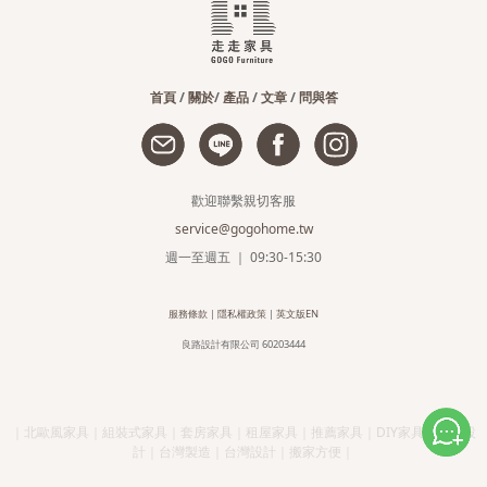
首頁
/
關於
/
產品
/
文章
/
問與答
歡迎聯繫親切客服
service@gogohome.tw
週一至週五 ｜ 09:30-15:30
服務條款
|
隱私權政策
|
英文版EN
良路設計有限公司 60203444
｜北歐風家具｜組裝式家具｜套房家具｜租屋家具｜推薦家具｜DIY家具｜簡約設
計｜台灣製造｜台灣設計｜搬家方便｜