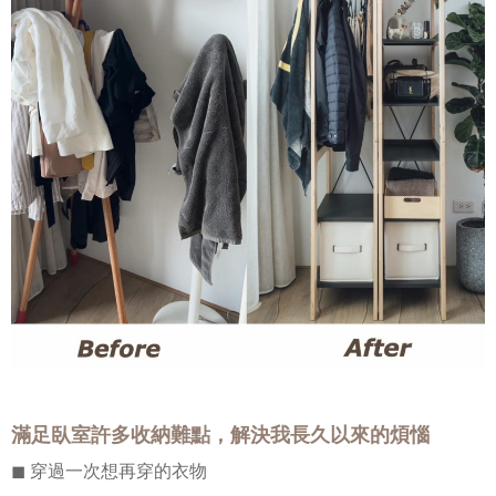
滿足臥室許多收納難點，解決我長久以來的煩惱
◼︎
穿過一次想再穿的衣物