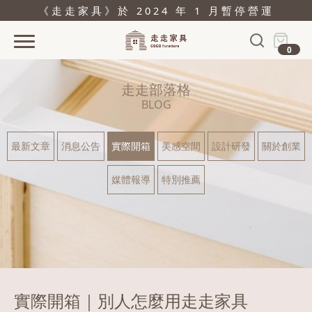
《走走家具》於 2024 年 1 月暫停營運
0
首頁
走走部落格
活動
BLOG
產品
最新文章
消息公告
實際開箱
美感空間
設計研發
關於創業
關於
媒體報導
特別推薦
據點
部落格
問與答
購物
實際開箱｜別人怎麼用走走家具
結帳