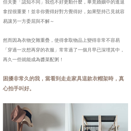
但夫妻「認知不同」我也不好更動什麼，畢竟婚姻中的進退
拿捏很重要！並非你覺得好對方覺得好，如果堅持己見就容
易讓另一方委屈與不解～
然而因為衣物交雜重疊，使得拿取物品上變得非常不容易
「穿過一次想再穿的衣服」常常過了一個月早已深埋其中，
再久一些就能成為醬菜配粥！
困擾非常久的我，當看到走走家具這款衣帽架時，真
心拍手叫好。