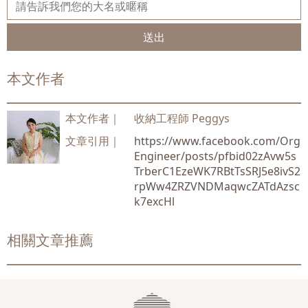
送出
本文作者
本文作者｜
收納工程師 Peggys
文章引用｜
https://www.facebook.com/Org
Engineer/posts/pfbid02zAvw5s
TrberC1EzeWK7RBtTsSRJ5e8ivS2
rpWw4ZRZVNDMaqwcZATdAzsc
k7excHl
相關文章推薦