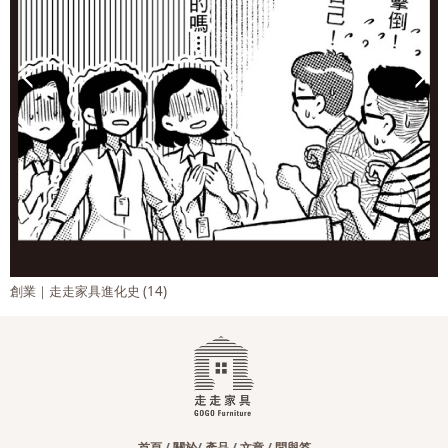
創業｜走走家具進化史 (14)
首頁
/
關於
/
產品
/
文章
/
問與答