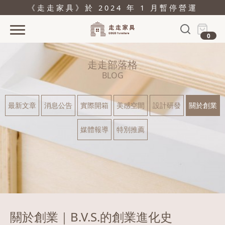
《走走家具》於 2024 年 1 月暫停營運
0
首頁
走走部落格
活動
BLOG
產品
最新文章
消息公告
實際開箱
美感空間
設計研發
關於創業
關於
媒體報導
特別推薦
據點
部落格
問與答
購物
關於創業｜B.V.S.的創業進化史
結帳