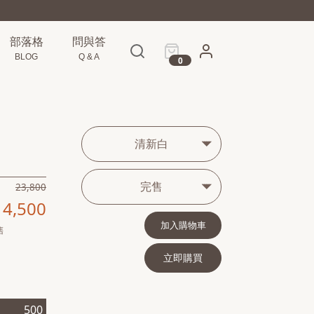
部落格
問與答
BLOG
Q & A
0
清新白
完售
23,800
14,500
加入購物車
售
立即購買
500