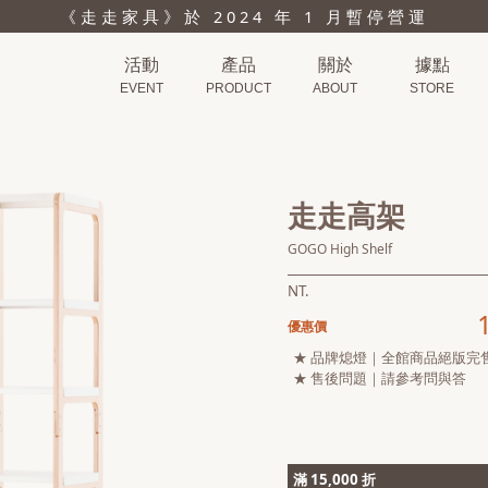
《走走家具》於 2024 年 1 月暫停營運
活動
產品
關於
據點
EVENT
PRODUCT
ABOUT
STORE
走走高架
GOGO High Shelf
NT.
優惠價
★ 品牌熄燈｜全館商品絕版完
★ 售後問題｜請參考問與答
滿 15,000 折